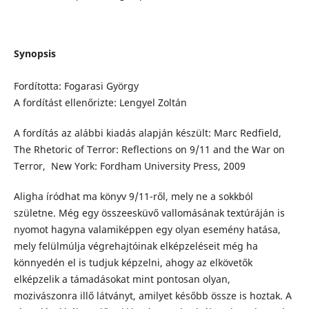
Synopsis
Fordította: Fogarasi György
A fordítást ellenőrizte: Lengyel Zoltán
A fordítás az alábbi kiadás alapján készült: Marc Redfield,
The Rhetoric of Terror: Reflections on 9/11 and the War on
Terror, New York: Fordham University Press, 2009
Aligha íródhat ma könyv 9/11-ről, mely ne a sokkból
születne. Még egy összeesküvő vallomásának textúráján is
nyomot hagyna valamiképpen egy olyan esemény hatása,
mely felülmúlja végrehajtóinak elképzeléseit még ha
könnyedén el is tudjuk képzelni, ahogy az elkövetők
elképzelik a támadásokat mint pontosan olyan,
mozivászonra illő látványt, amilyet később össze is hoztak. A