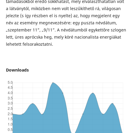
támadásokból eredő sokkhatást, mely elválaszthatatlan volt
a látványtól, miközben nem volt leszűkíthető rá, világosan
jelezte (s így részben el is nyelte) az, hogy megjelent egy
név az esemény megnevezésére: egy puszta névdátum,
„szeptember 11”, „9/11”. A névdátumból egykettőre szlogen
lett, üres aprócska heg, mely köré nacionalista energiákat
lehetett felsorakoztatni.
Downloads