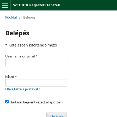
SZTE BTK Régészeti Tanszék
Főoldal
/
Belépés
Belépés
* Kötelezően kitöltendő mező
Username or Email
*
Jelszó
*
Elfelejtette a jelszavát?
Tartson bejelentkezett állapotban
Belépés