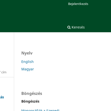
Bejelentkezés
Keresés
Nyelv
English
Magyar
7 cím
Böngészés
tás
Böngészés
Monográfiák a Szegedi