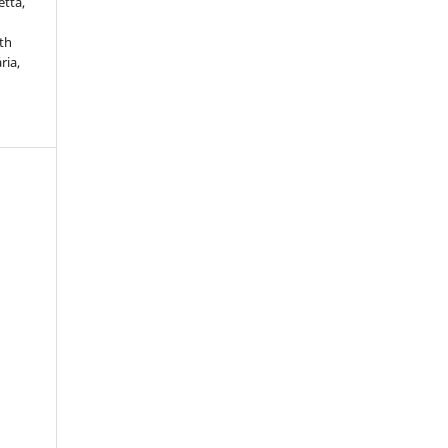
etta,
óth
ria,