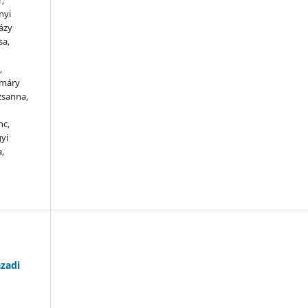
nyi
ázy
sa,
,
hmáry
zsanna,
nc,
yi
a,
ázadi