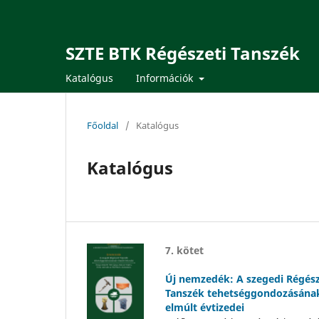
SZTE BTK Régészeti Tanszék
Katalógus
Információk
Főoldal
/
Katalógus
Katalógus
7. kötet
Új nemzedék: A szegedi Régész
Tanszék tehetséggondozásána
elmúlt évtizedei