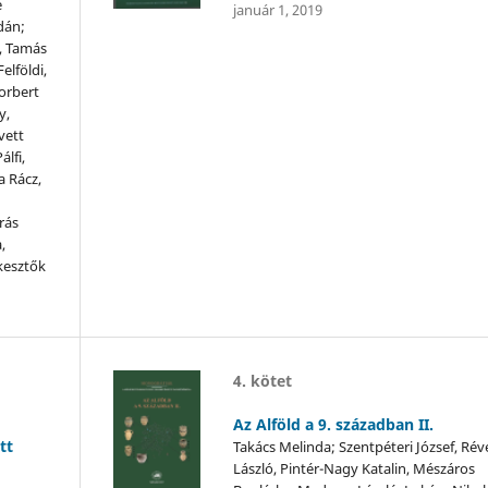
é
január 1, 2019
dán;
, Tamás
elföldi,
orbert
y,
vett
álfi,
a Rácz,
rás
,
kesztők
4. kötet
Az Alföld a 9. században II.
tt
Takács Melinda; Szentpéteri József, Rév
László, Pintér-Nagy Katalin, Mészáros