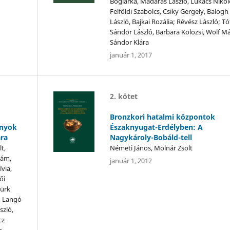
Boglárka, Madaras László, Lukács Nikol
Felföldi Szabolcs, Csiky Gergely, Balogh
László, Bajkai Rozália; Révész László; T
Sándor László, Barbara Kolozsi, Wolf Má
Sándor Klára
január 1, 2017
2. kötet
Bronzkori hatalmi központok
ányok
Északnyugat-Erdélyben: A
ára
Nagykároly-Bobáld-tell
t,
Németi János, Molnár Zsolt
dám,
január 1, 2012
via,
ői
Türk
, Langó
szló,
cz
,