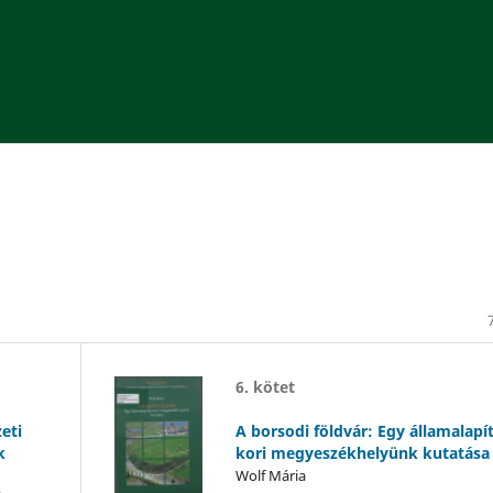
6. kötet
eti
A borsodi földvár: Egy államalapí
k
kori megyeszékhelyünk kutatása
Wolf Mária