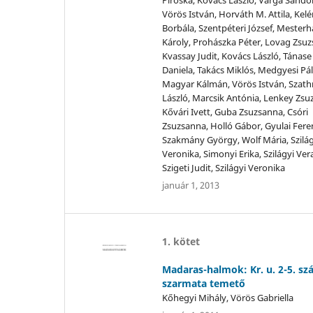
Vörös István, Horváth M. Attila, Kelé
Borbála, Szentpéteri József, Mesterh
Károly, Prohászka Péter, Lovag Zsuz
Kvassay Judit, Kovács László, Tánase
Daniela, Takács Miklós, Medgyesi Pál
Magyar Kálmán, Vörös István, Szat
László, Marcsik Antónia, Lenkey Zsu
Kővári Ivett, Guba Zsuzsanna, Csóri
Zsuzsanna, Holló Gábor, Gyulai Fere
Szakmány György, Wolf Mária, Szilág
Veronika, Simonyi Erika, Szilágyi Ver
Szigeti Judit, Szilágyi Veronika
január 1, 2013
1. kötet
Madaras-halmok: Kr. u. 2-5. sz
szarmata temető
Kőhegyi Mihály, Vörös Gabriella