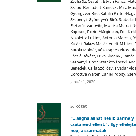
Zsófia Sz. Osváth, István Fórizs, Mát
Szabó, Bernadett Bajnóczi, Mira Maj
Gyöngyvér Bíró, Katalin Pintér-Nagy
Szebenyi; Gyöngyvér Bíró, Szabolcs F
Eszter Istvánovits, Mónika Merczi, N
Kapcsos, Florin Mărginean, Edit Királ
Nikoletta Lukács, Antónia Marcsik, Y
Kujáni, Balázs Mellár, Anett Miháczi-P
Karola Molnár, Réka Ágnes Piros, Rit
László Révész, Erika Simonyi, Tamás
Szebenyi, Tibor Sztankovánszki, And
Benedek, Csilla Szőllősy, Tivadar Vida
Dorottya Walter, Dániel Pópity, Szer
január 1, 2020
5. kötet
"...aligha állhat nekik bármely
csatarend ellent.": Egy elfelejte
nép, a szarmaták