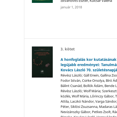
Istvánovits Eszter, Kulcsár Valéria
január 1, 2018
3. kötet
A honfoglalás kor kutatásának
legújabb eredményei: Tanulm
Kovács László 70. születésnapj
Révész László; Gáll Erwin, Gallina Zsol
Fodor István, Csirke Orsolya, Bíró Á
Bálint Csanád, Bollók Ádám, Bende Lí
Révész László; Wolf Mária; Szerkeszt
közlés, Wolf Mária, Lőrinczy Gábor, 
Attila, Laczkó Nándor, Varga Sándor
Péter, Siklósi Zsuzsanna, Madaras Lá
Nevizánszky Gábor, Petkes Zsolt, Rá
Piroska, Kovács László, Varga Sándor