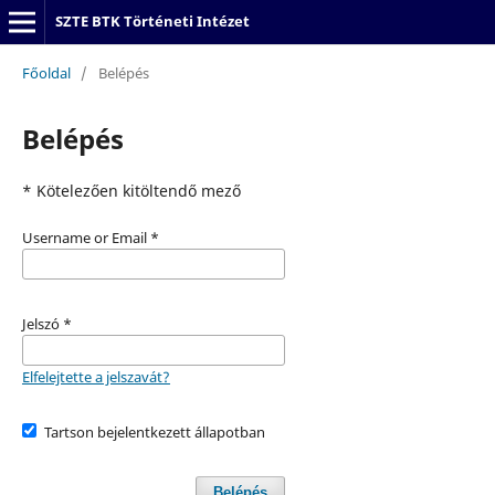
SZTE BTK Történeti Intézet
Főoldal
/
Belépés
Belépés
* Kötelezően kitöltendő mező
Username or Email
*
Jelszó
*
Elfelejtette a jelszavát?
Tartson bejelentkezett állapotban
Belépés