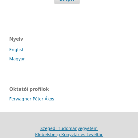
Nyelv
English
Magyar
Oktatói profilok
Ferwagner Péter Ákos
Szegedi Tudományegyetem
Klebelsberg Könyvtár és Levéltár