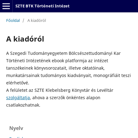
SZTE BTK Történeti Intézet
Főoldal
/
A kiadóról
A kiadóról
A Szegedi Tudományegyetem Bölcsészettudományi Kar
Történeti Intézetének ebook platformja az intézet
tanszékeinek könyvsorozatait, illetve oktatóinak,
munkatársainak tudományos kiadványait, monográfiáit teszi
elérhetővé.
A felületet az SZTE Klebelsberg Könyvtár és Levéltár
szolgáltatja
, ahova a szerzők önkéntes alapon
csatlakozhatnak.
Nyelv