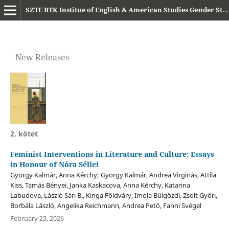
SZTE BTK Institue of English & American Studies Gender Studies Research Group
New Releases
2. kötet
Feminist Interventions in Literature and Culture: Essays
in Honour of Nóra Séllei
György Kalmár, Anna Kérchy; György Kalmár, Andrea Virginás, Attila
Kiss, Tamás Bényei, Janka Kaskacova, Anna Kérchy, Katarina
Labudova, László Sári B., Kinga Földváry, Imola Bülgözdi, Zsolt Győri,
Borbála László, Angelika Reichmann, Andrea Pető, Fanni Svégel
February 23, 2026