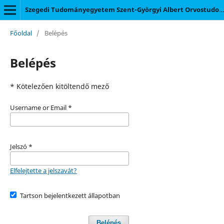
Szegedi Tudományegyetem Szent-Györgyi Albert Orvostudományi Kar
Főoldal
/
Belépés
Belépés
* Kötelezően kitöltendő mező
Username or Email
*
Jelszó
*
Elfelejtette a jelszavát?
Tartson bejelentkezett állapotban
Belépés