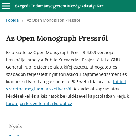
Szegedi Tudományegyetem Mezőgazdasági Kar
Főoldal
/
Az Open Monograph Pressről
Az Open Monograph Pressről
Ez a kiadó az Open Monograph Press 3.4.0.9 verzióját
használja, amely a Public Knowledge Project által a GNU
General Public License alatt kifejlesztett, támogatott és
szabadon terjesztett nyílt forráskódú sajtómenedzsment és
kiadói szoftver. Látogasson el a PKP weboldalára, ha
többet
szeretne megtudni a szoftverről
. A kiadóval kapcsolatos
kérdésekkel és a kéziratok beküldésével kapcsolatban kérjük,
forduljon közvetlenül a kiadóhoz
.
Nyelv