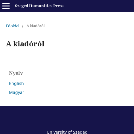
Szeged Humanities Press
Főoldal
/
A kiadóról
A kiadóról
Nyelv
English
Magyar
University of Szeged