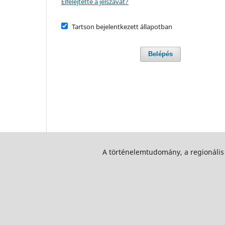
Elfelejtette a jelszavát?
Tartson bejelentkezett állapotban
Belépés
A történelemtudomány, a regionális