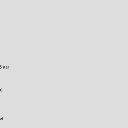
ő Kar
6.
et