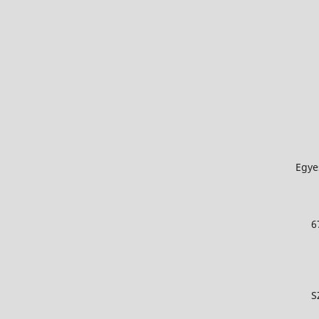
Egye
6
S