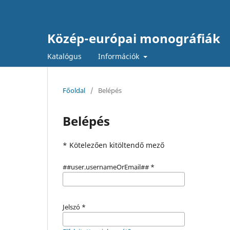
Közép-európai monográfiák
Katalógus
Információk
Főoldal
/
Belépés
Belépés
* Kötelezően kitöltendő mező
##user.usernameOrEmail##
*
Jelszó
*