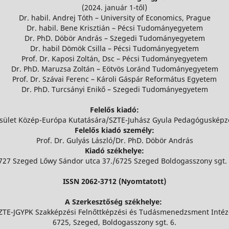
(2024. január 1-től)
Dr. habil. Andrej Tóth – University of Economics, Prague
Dr. habil. Bene Krisztián – Pécsi Tudományegyetem
Dr. PhD. Döbör András – Szegedi Tudományegyetem
Dr. habil Dömök Csilla – Pécsi Tudományegyetem
Prof. Dr. Kaposi Zoltán, Dsc – Pécsi Tudományegyetem
Dr. PhD. Maruzsa Zoltán – Eötvös Loránd Tudományegyetem
Prof. Dr. Szávai Ferenc – Károli Gáspár Református Egyetem
Dr. PhD. Turcsányi Enikő – Szegedi Tudományegyetem
Felelős kiadó:
sület Közép-Európa Kutatására/SZTE-Juhász Gyula Pedagógusképz
Felelős kiadó személy:
Prof. Dr. Gulyás László/Dr. PhD. Döbör András
Kiadó székhelye:
727 Szeged Lőwy Sándor utca 37./6725 Szeged Boldogasszony sgt. 
ISSN 2062-3712 (Nyomtatott)
A Szerkesztőség székhelye:
ZTE-JGYPK Szakképzési Felnőttképzési és Tudásmenedzsment Intéz
6725, Szeged, Boldogasszony sgt. 6.