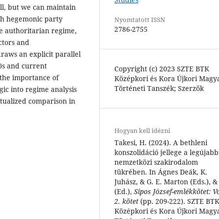
ll, but we can maintain
ith hegemonic party
Nyomtatott ISSN
2786-2755
ive authoritarian regime,
ctors and
raws an explicit parallel
0s and current
Copyright (c) 2023 SZTE BTK
 the importance of
Középkori és Kora Újkori Magy
Történeti Tanszék; Szerzők
gic into regime analysis
xtualized comparison in
Hogyan kell idézni
Takesi, H. (2024). A bethleni
konszolidáció jellege a legújabb
nemzetközi szakirodalom
tükrében. In Ágnes Deák, K.
Juhász, & G. E. Marton (Eds.), &
(Ed.),
Sipos József-emlékkötet: Vo
2. kötet
(pp. 209-222). SZTE BT
Középkori és Kora Újkori Magy