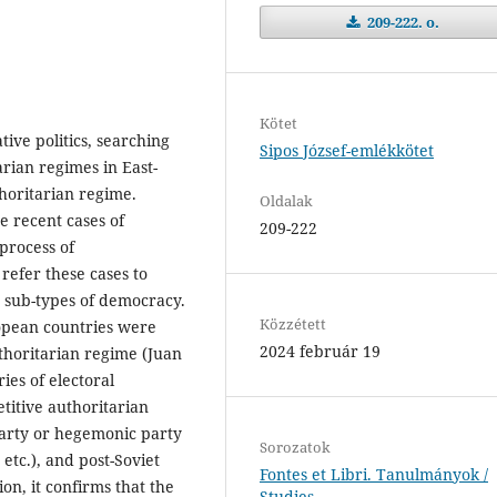
209-222. o.
Kötet
tive politics, searching
Sipos József-emlékkötet
arian regimes in East-
horitarian regime.
Oldalak
e recent cases of
209-222
 process of
 refer these cases to
d sub-types of democracy.
Közzétett
opean countries were
2024 február 19
uthoritarian regime (Juan
ies of electoral
titive authoritarian
arty or hegemonic party
Sorozatok
etc.), and post-Soviet
Fontes et Libri. Tanulmányok /
on, it confirms that the
Studies