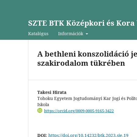
SZTE BTK Középkori és Kora 
Katalógus
Információk
A bethleni konszolidáció j
szakirodalom tükrében
Takesi Hirata
Tohoku Egyetem Jogtudományi Kar Jogi és Politol
Iskola
https://orcid.org/0009-0005-9165-3422
DOI:
https://doi.org/10.14232/btk.2023.sje.19