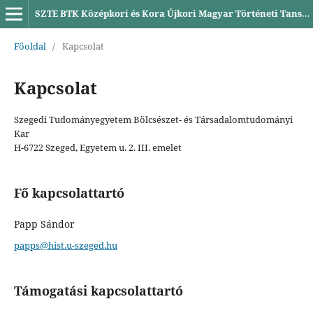
SZTE BTK Középkori és Kora Újkori Magyar Történeti Tanszék
Főoldal
/
Kapcsolat
Kapcsolat
Szegedi Tudományegyetem Bölcsészet- és Társadalomtudományi
Kar
H-6722 Szeged, Egyetem u. 2. III. emelet
Fő kapcsolattartó
Papp Sándor
papps@hist.u-szeged.hu
Támogatási kapcsolattartó