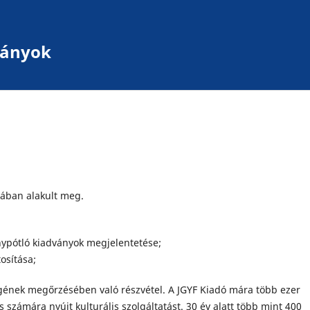
dványok
jában alakult meg.
nypótló kiadványok megjelentetése;
osítása;
égének megőrzésében való részvétel. A JGYF Kiadó mára több ezer
 számára nyújt kulturális szolgáltatást. 30 év alatt több mint 400