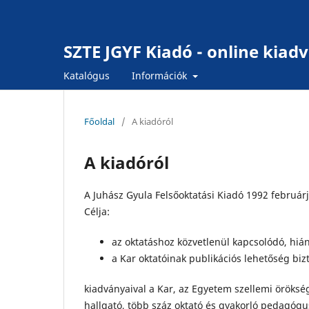
SZTE JGYF Kiadó - online kia
Katalógus
Információk
Főoldal
/
A kiadóról
A kiadóról
A Juhász Gyula Felsőoktatási Kiadó 1992 február
Célja:
az oktatáshoz közvetlenül kapcsolódó, hiá
a Kar oktatóinak publikációs lehetőség bizt
kiadványaival a Kar, az Egyetem szellemi öröks
hallgató, több száz oktató és gyakorló pedagógus