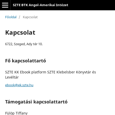
SZTE BTK Angol-Amerikai Intézet
Főoldal
/
Kapcsolat
Kapcsolat
6722, Szeged, Ady tér 10.
Fő kapcsolattartó
SZTE KK Ebook platform SZTE Klebelsber Könyvtár és
Levéltár
ebook@ek.szte.hu
Támogatási kapcsolattartó
Fülöp Tiffany