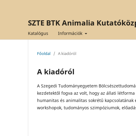
SZTE BTK Animalia Kutatóköz
Katalógus
Információk
Főoldal
/
A kiadóról
A kiadóról
A Szegedi Tudományegyetem Bölcsészettudomány
kezdetektől fogva az volt, hogy az állati létfor
humanitas és animalitas sokrétű kapcsolatának é
workshopok, tudományos szimpóziumok, előadá