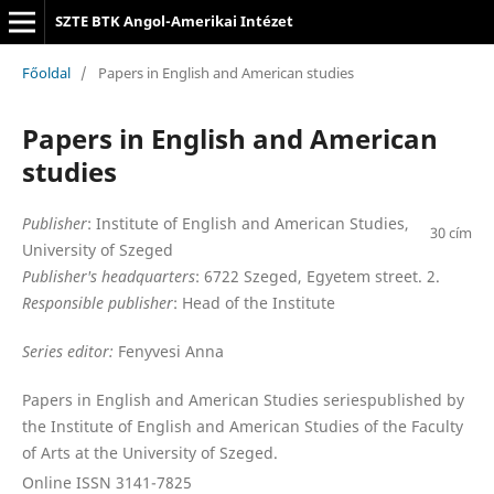
SZTE BTK Angol-Amerikai Intézet
Főoldal
/
Papers in English and American studies
Papers in English and American
studies
Publisher
: Institute of English and American Studies,
30 cím
University of Szeged
Publisher's headquarters
: 6722 Szeged, Egyetem street. 2.
Responsible publisher
: Head of the Institute
Series editor:
Fenyvesi Anna
Papers in English and American Studies seriespublished by
the Institute of English and American Studies of the Faculty
of Arts at the University of Szeged.
Online ISSN 3141-7825